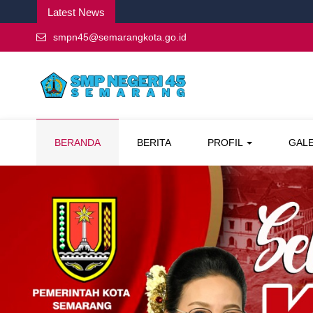
Latest News
smpn45@semarangkota.go.id
BERANDA
BERITA
PROFIL
GAL