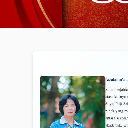
Assalamu’al
Salam sejaht
atas aktifny
Saya, Puji Sr
pihak yang me
antara sekola
akademik, te