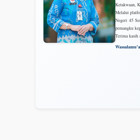
Ketakwaan, Ke
Melalui platf
Negeri 45 Se
pemangku kep
Terima kasih 
Wassalamu’a