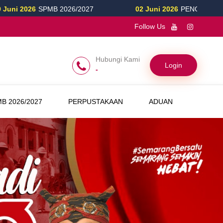
B 2026/2027
02 Juni 2026
PENGUMUMAN KELULUSAN KE
Follow Us
Hubungi Kami
Login
-
B 2026/2027
PERPUSTAKAAN
ADUAN