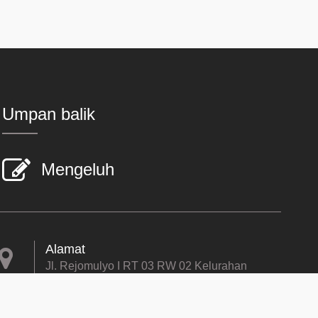
Umpan balik
Mengeluh
Alamat
Jl. Rejomulyo I RT 03 RW 02 Kelurahan
Wates, Kecamatan Ngaliyan, Kota
Semarang, Jawa Tengah Kode Pos
50188